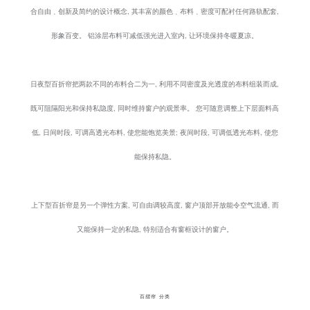
合自由﹑创新及简约的设计概念, 其丰富的颜色﹑布料﹑密度可配衬任何路轨配套,
形象百变。 铝涂层布料可减低强光进入室内, 让环境保持冬暖夏凉。
日夜型百折帘把两款不同的布料合二为一, 利用不同密度及光透度的布料组装而成,
既可阻隔阳光和保持私隐度, 同时维持窗户的观景率。 您可随意调整上下层面料高
低, 日间时段, 可调高透光布料, 使您能饱览美景; 夜间时段, 可调低透光布料, 使您
能保持私隐。
上下型百折帘是另一个弹性方案, 可自由调较高度, 窗户顶部开放能令空气流通, 而
又能保持一定的私隐, 特别适合有窗框设计的窗户。
百摺帘 分类