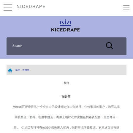
NICEDRAPE
Search
系统
百摺帘
系统
百折帘
Verosol百折帘提供一个全自由的设计概念任由你选择。任何形状的窗户，均可从丰
富的颜色、面料、密度中挑选，再加上相衬或对比颜色的路轨配套，完全耳目一
新。 铝涂层布料可有效减少强光进入室内，保持环境冬暖夏凉。丽丝迪百折帘适