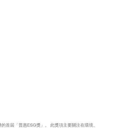
」聯合主辦的首屆「普惠ESG獎」。 此獎項主要關注在環境、