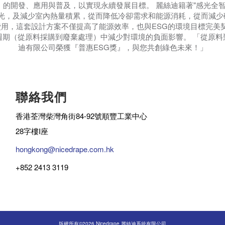
」的開發、應用與普及，以實現永續發展目標。 麗絲迪籍著"感光全智
效阻擋猛烈陽光，及減少室內熱量積累，從而降低冷卻需求和能源消耗，從
用，這套設計方案不僅提高了能源效率，也與ESG的環境目標完美契
週期（從原料採購到廢棄處理）中減少對環境的負面影響。 「從原料
迪有限公司榮獲『普惠ESG獎』，與您共創綠色未來！」
聯絡我們
香港荃灣柴灣角街84-92號順豐工業中心
28字樓I座
hongkong@nicedrape.com.hk
+852 2413 3119
版權所有©2026 Nicedrape 麗絲迪系統有限公司