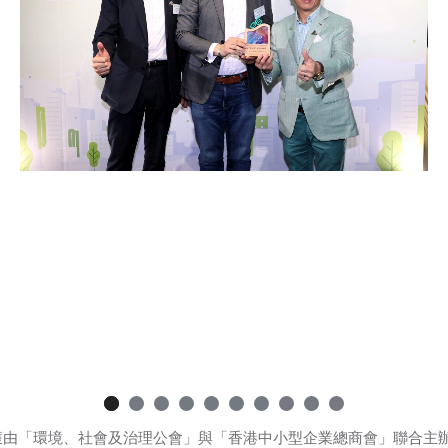
al 本司很高興首次榮獲由「環境、社會及治理公會」與「香港中小型企業總商會