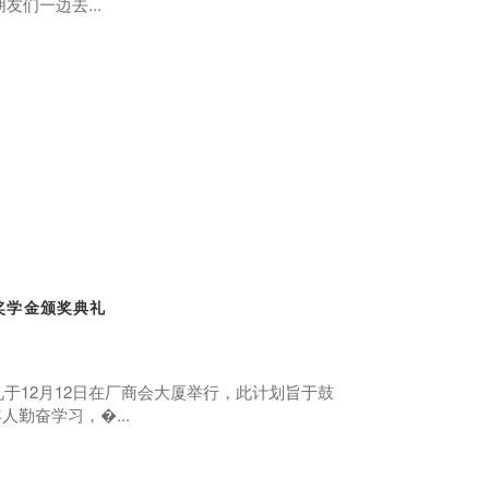
友们一边去...
会奖学金颁奖典礼
礼于12月12日在厂商会大厦举行，此计划旨于鼓
勤奋学习，�...