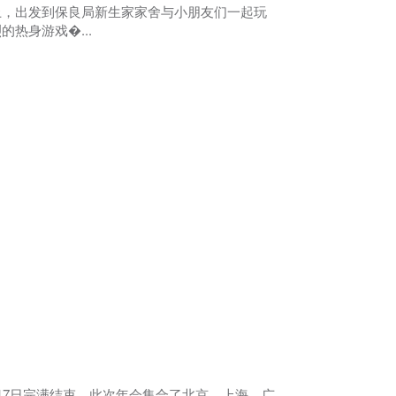
上，出发到保良局新生家家舍与小朋友们一起玩
热身游戏�...
17日完满结束，此次年会集合了北京，上海，广