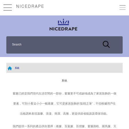
NICEDRAPE
Search
系統
系統
窗簾已經是我們現代生活空間的一部份，窗簾更不可或缺地成為了家居裝飾的一個
要素，可別小看這小小一幅幕簾，它可是家居裝飾的“點睛之筆”，不但根據用戶生
活格調來表現溫馨、浪漫、簡潔、高雅，更提供節省能源及環保功能。
我們提供一系列的產品供你選擇：捲簾、百葉簾、百摺簾、窗簾路軌、羅馬簾、天