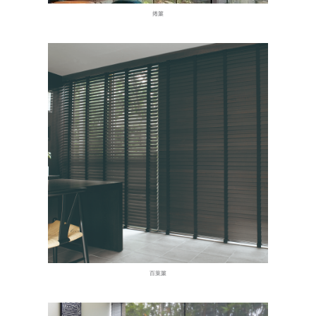
捲簾
百葉簾